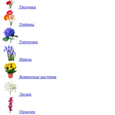
Гвоздики
Герберы
Гортензии
Ирисы
Комнатные растения
Лилии
Орхидеи